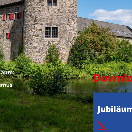
iläum:
Downl
ismus
Jubiläu