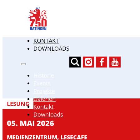
HISTORIE
EVENTS
PROJEKTE
GALERIEN
KONTAKT
DOWNLOADS
Historie
Events
Projekte
Galerien
LESUNG
Kontakt
Downloads
05. MAI 2026
MEDIENZENTRUM, LESECAFE