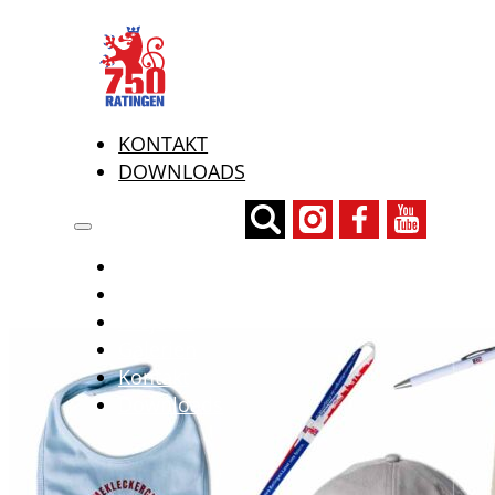
HISTORIE
EVENTS
PROJEKTE
GALERIEN
KONTAKT
DOWNLOADS
Historie
Events
Projekte
Galerien
Kontakt
Downloads