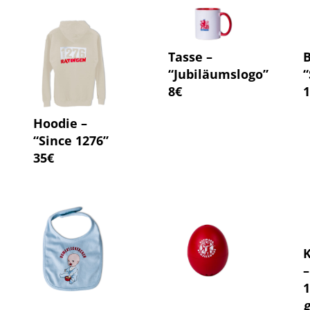
Tasse –
“Jubiläumslogo”
“
8€
1
Hoodie –
“Since 1276”
35€
K
–
1