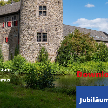
iläum:
Downl
ismus
Jubiläu