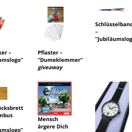
Schlüsselban
–
“Jubiläumslo
ker –
Pflaster –
äumslogo”
“Dumeklemmer”
giveaway
ücksbrett
mbus
Mensch
ärgere Dich
äumslogo”