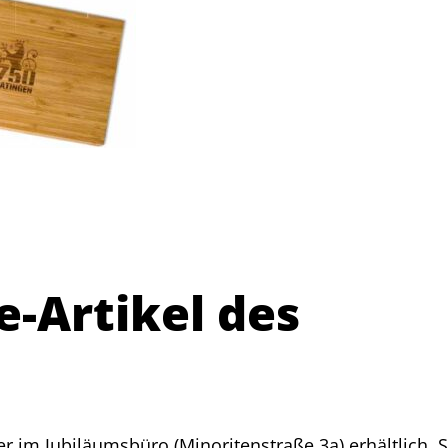
e-Artikel des
r im Jubiläumsbüro (Minoritenstraße 3a) erhältlich. S