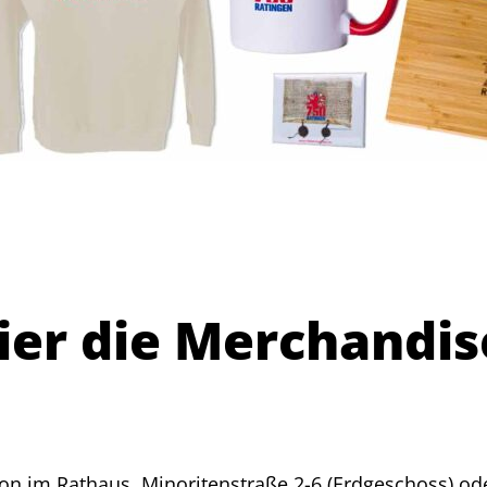
ier die Merchandis
ion im Rathaus, Minoritenstraße 2-6 (Erdgeschoss) ode