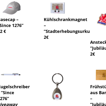
Basecap –
Kühlschrankmagnet
Since 1276”
–
2 €
“Stadterhebungsurkunde”
2€
Anstec
“Jubil
2€
ugelschreiber
Frühst
 “Since
aus Ba
276”
–
giveaway
“Jubil